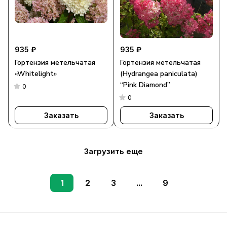
935 ₽
935 ₽
Гортензия метельчатая
Гортензия метельчатая
«Whitelight»
(Hydrangea paniculata)
“Pink Diamond”
0
0
Заказать
Заказать
Загрузить еще
1
2
3
...
9