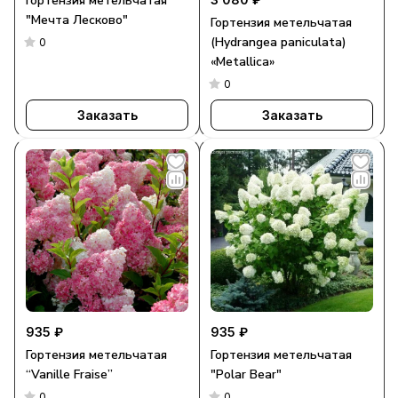
Гортензия метельчатая
"Мечта Лесково"
Гортензия метельчатая
(Hydrangea paniculata)
0
«Metallica»
0
Заказать
Заказать
935 ₽
935 ₽
Гортензия метельчатая
Гортензия метельчатая
“Vanille Fraise”
"Polar Bear"
0
0