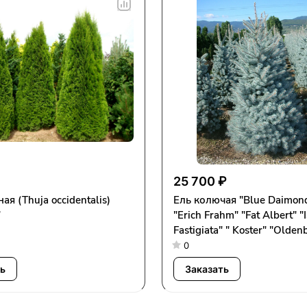
25 700 ₽
ая (Thuja occidentalis)
Ель колючая "Blue Daimond
”
"Erich Frahm" "Fat Albert" "I
Fastigiata" " Koster" "Olden
(Ком)
0
ь
Заказать