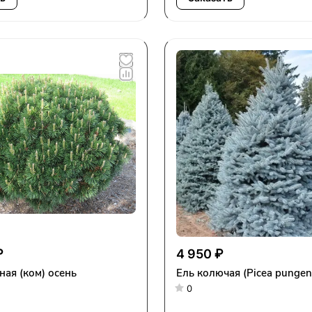
₽
4 950 ₽
ная (ком) осень
Ель колючая (Picea pungens
0