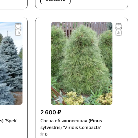
2 600 ₽
) 'Spek'
Сосна обыкновенная (Pinus
sylvestris) 'Viridis Compacta'
0