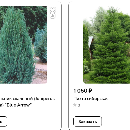
1 050 ₽
ьник скальный (Juniperus
Пихта сибирская
scopulorum) “Blue Arrow”
0
ь
Заказать