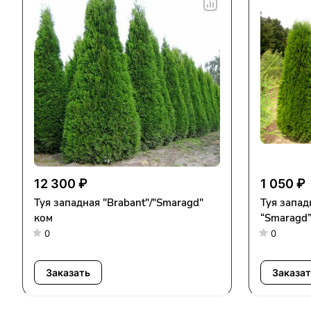
12 300 ₽
1 050 ₽
Туя западная "Brabant"/"Smaragd"
Туя западн
ком
“Smaragd
0
0
Заказать
Заказат