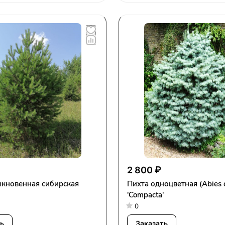
2 800 ₽
ыкновенная сибирская
Пихта одноцветная (Abies c
'Compacta'
0
ь
Заказать