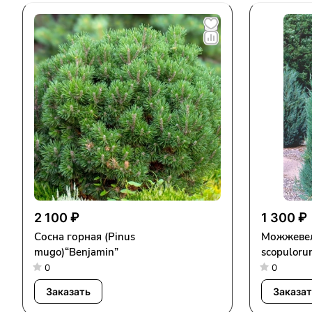
2 100 ₽
1 300 ₽
Сосна горная (Pinus
Можжевел
mugo)“Benjamin”
0
0
Заказать
Заказат