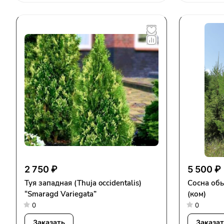
2 750 ₽
5 500 ₽
Туя западная (Thuja occidentalis)
Сосна об
“Smaragd Variegata”
(ком)
0
0
Заказать
Заказат