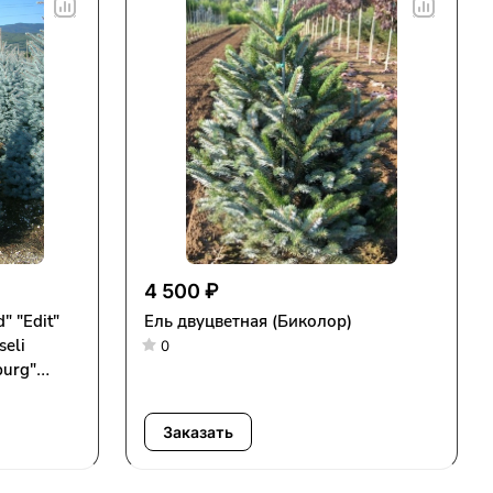
4 500 ₽
" "Edit"
Ель двуцветная (Биколор)
seli
0
burg"
Заказать