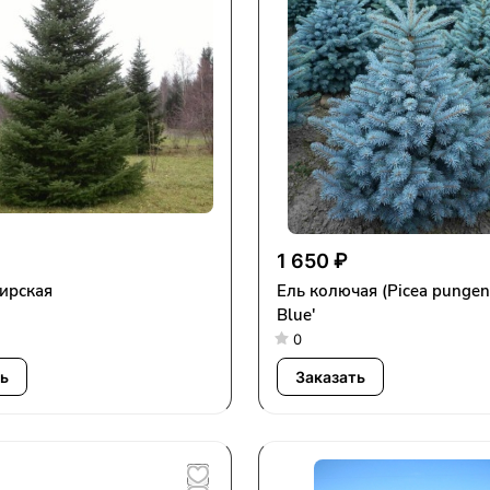
1 650 ₽
ирская
Ель колючая (Picea pungens
Blue'
0
ь
Заказать