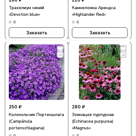
Трахелиум синий
Камнеломка Арендса
«Devotion blue»
«Highlander Red»
0
0
Заказать
Заказать
250 ₽
280 ₽
Колокольчик Портеншлага
Эхинацея пурпурная
(Campánula
(Echinacea purpurea)
portenschlagiana)
«Magnus»
0
0