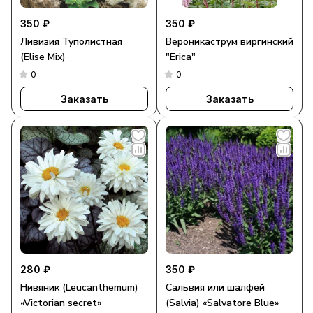
350 ₽
350 ₽
Ливизия Туполистная
Вероникаструм виргинский
(Elise Mix)
"Erica"
0
0
Заказать
Заказать
280 ₽
350 ₽
Нивяник (Leucanthemum)
Сальвия или шалфей
«Victorian secret»
(Salvia) «Salvatore Blue»