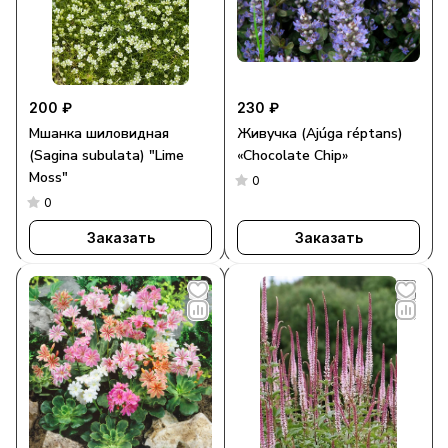
200 ₽
230 ₽
Мшанка шиловидная
Живучка (Ajúga réptans)
(Sagina subulata) "Lime
«Chocolate Chip»
Moss"
0
0
Заказать
Заказать