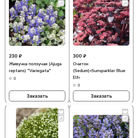
230 ₽
300 ₽
Живучка ползучая (Ajuga
Очиток
reptans) "Variegata"
(Sedum)«Sunsparkler Blue
Elf»
0
0
Заказать
Заказать