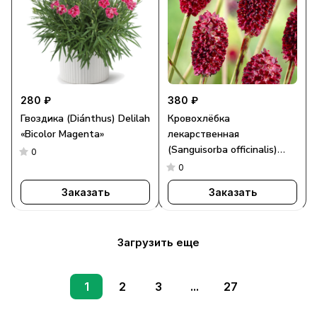
280 ₽
380 ₽
Гвоздика (Diánthus) Delilah
Кровохлёбка
«Bicolor Magenta»
лекарственная
(Sanguisorba officinalis)
0
«Tanna»
0
Заказать
Заказать
Загрузить еще
1
2
3
...
27