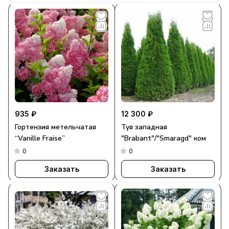
935 ₽
12 300 ₽
Гортензия метельчатая
Туя западная
“Vanille Fraise”
"Brabant"/"Smaragd" ком
0
0
Заказать
Заказать