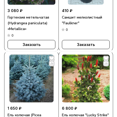
3 080 ₽
410 ₽
Гортензия метельчатая
Самшит мелколистный
(Hydrangea paniculata)
"Faulkner"
«Metallica»
0
0
Заказать
Заказать
1 650 ₽
6 800 ₽
Ель колючая (Picea
Ель колючая "Lucky Strike"