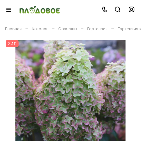
–
–
–
–
Главная
Каталог
Саженцы
Гортензия
Гортензия 
ХИТ