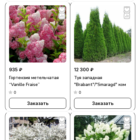
935 ₽
12 300 ₽
Гортензия метельчатая
Туя западная
“Vanille Fraise”
"Brabant"/"Smaragd" ком
0
0
Заказать
Заказать