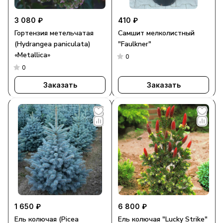
3 080 ₽
410 ₽
Гортензия метельчатая
Самшит мелколистный
(Hydrangea paniculata)
"Faulkner"
«Metallica»
0
0
Заказать
Заказать
1 650 ₽
6 800 ₽
Ель колючая (Picea
Ель колючая "Lucky Strike"