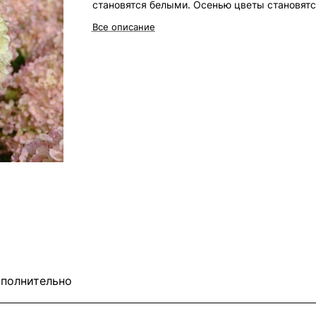
становятся белыми. Осенью цветы становятс
светло-розовыми. Достигает максимальной
Все описание
высоты около 1 метра. Поскольку он остаетс
компактным, идеально подходит для
использования на террасе или в качестве
посадки на клумбе.
полнительно