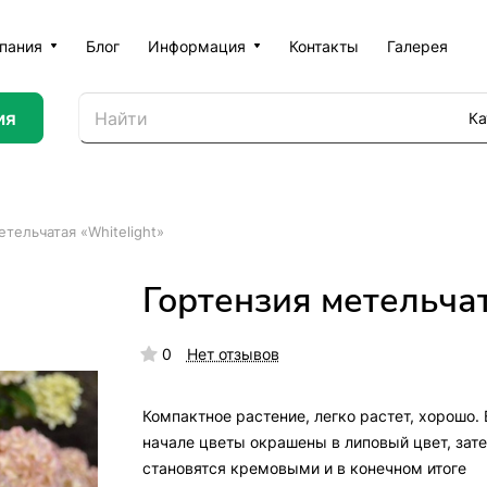
пания
Блог
Информация
Контакты
Галерея
ия
Ка
етельчатая «Whitelight»
Гортензия метельчат
0
Нет отзывов
Компактное растение, легко растет, хорошо. 
начале цветы окрашены в липовый цвет, зат
становятся кремовыми и в конечном итоге