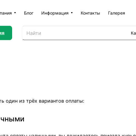
пания
Блог
Информация
Контакты
Галерея
ия
Ка
ь один из трёх вариантов оплаты:
ичными
нта оплаты наличными, вы дожидаетесь приезда курьер