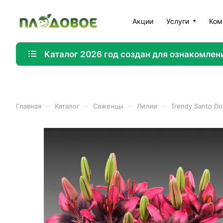
Акции
Услуги
Ком
Каталог 2026 год создан для ознакомлен
–
–
–
–
Главная
Каталог
Саженцы
Лилии
Trendy Santo D