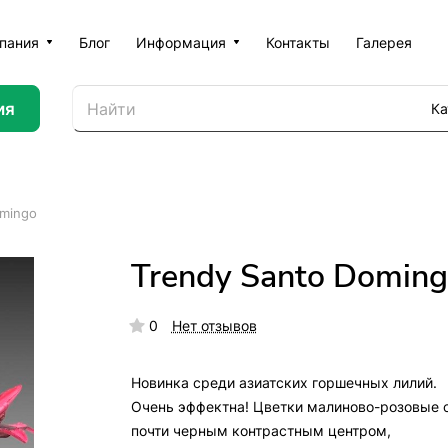
пания
Блог
Информация
Контакты
Галерея
ия
Ка
omingo
Trendy Santo Domin
0
Нет отзывов
Новинка среди азиатских горшечных лилий.
Очень эффектна! Цветки малиново-розовые 
почти черным контрастным центром,