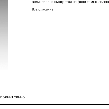
великолепно смотрятся на фоне темно-зелен
листвы и более светлых, зеленоватых,
Все описание
бутонов. Стебель крепкий, высотой 45 см, ч
позволяет с успехом выращивать сорт не то
в грунте, но и в горшках.
полнительно