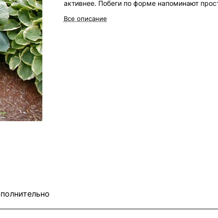
активнее. Побеги по форме напоминают прос
дугу. Форма листа — широкое стереотипное
Все описание
сердце, имеющее тупой конец. Они очень
крупные, длиной до 36 см. Для неё типична
морщинистая текстура. Сизо-зелёная
поверхность выглядит очень привлекательно
поначалу, правда, характерна густая голуба
расцветка, а ближе к середине лета цвет
окажется менее выраженным.
полнительно