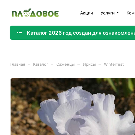
Акции
Услуги
Ком
Каталог 2026 год создан для ознакомлен
–
–
–
–
Главная
Каталог
Саженцы
Ирисы
Winterfest