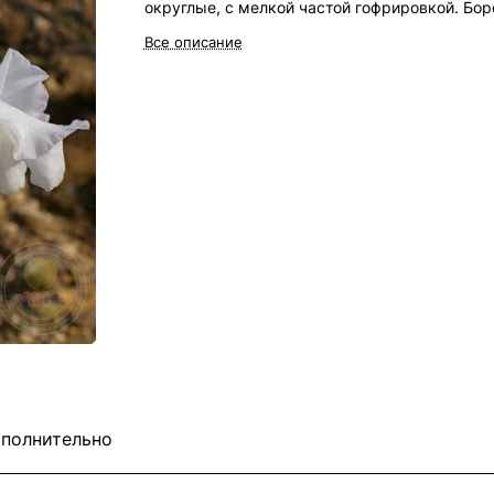
округлые, с мелкой частой гофрировкой. Бо
неброская, жёлтая с белым кончиком. Лепес
Все описание
плотные, восковые. Срок цветения средне-
поздний. Высота 100 см.
полнительно