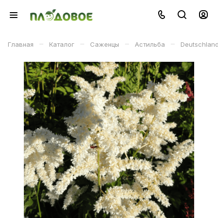
–
–
–
–
Главная
Каталог
Саженцы
Астильба
Deutschlan