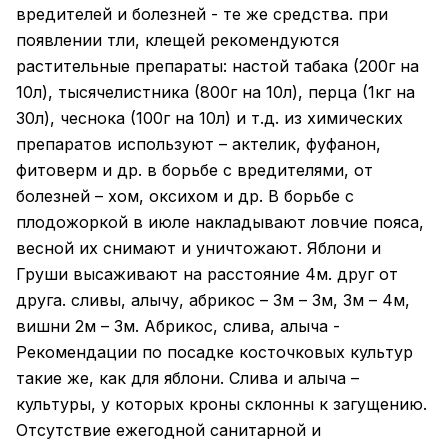
вредителей и болезней - те же средства. при
появлении тли, клещей рекомендуются
растительные препараты: настой табака (200г на
10л), тысячелистника (800г на 10л), перца (1кг на
30л), чеснока (100г на 10л) и т.д. из химических
препаратов используют – актелик, фуфанон,
фитоверм и др. в борьбе с вредителями, от
болезней – хом, оксихом и др. В борьбе с
плодожоркой в июле накладывают ловчие пояса,
весной их снимают и уничтожают. Яблони и
Груши высаживают на расстояние 4м. друг от
друга. сливы, алычу, абрикос – 3м – 3м, 3м – 4м,
вишни 2м – 3м. Абрикос, слива, алыча -
Рекомендации по посадке косточковых культур
такие же, как для яблони. Слива и алыча –
культуры, у которых кроны склонны к загущению.
Отсутствие ежегодной санитарной и