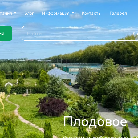
пания
Блог
Информация
Контакты
Галерея
ия
Ка
ью профессионального