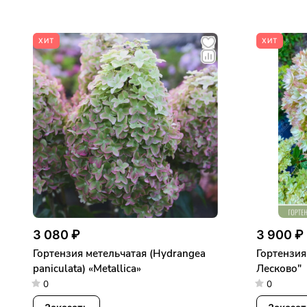
ХИТ
ХИТ
3 080 ₽
3 900 ₽
Гортензия метельчатая (Hydrangea
Гортензия
paniculata) «Metallica»
Лесково"
0
0