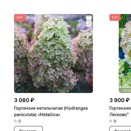
ХИТ
ХИТ
3 080 ₽
3 900 ₽
Гортензия метельчатая (Hydrangea
Гортензия
paniculata) «Metallica»
Лесково"
0
0