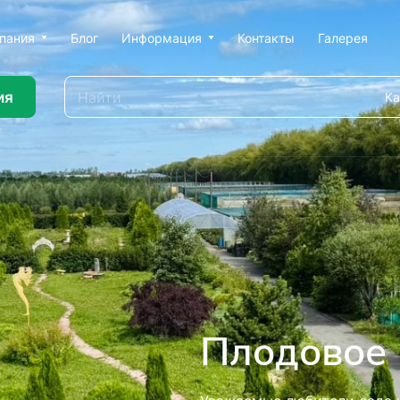
пания
Блог
Информация
Контакты
Галерея
ия
Ка
ью профессионального