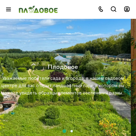
Озеленение
Создайте красивую и экологичную среду с помощью
профессионального ландшафтного дизайна, посадки и
м
ухода за растениями.
ы
х
Посмотреть услугу