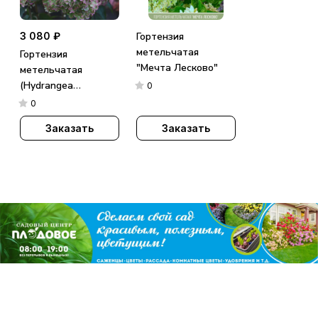
3 080 ₽
Гортензия
метельчатая
Гортензия
"Мечта Лесково"
метельчатая
(Hydrangea
0
paniculata)
0
«Metallica»
Заказать
Заказать