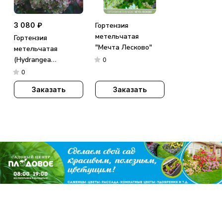
3 080 ₽
Гортензия
метельчатая
Гортензия
"Мечта Лесково"
метельчатая
(Hydrangea
0
paniculata)
0
«Metallica»
Заказать
Заказать