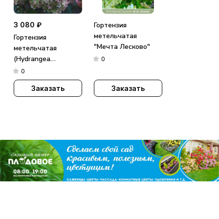
3 080 ₽
Гортензия
метельчатая
Гортензия
"Мечта Лесково"
метельчатая
(Hydrangea
0
paniculata)
0
«Metallica»
Заказать
Заказать