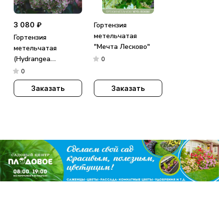
3 080 ₽
Гортензия
метельчатая
Гортензия
"Мечта Лесково"
метельчатая
(Hydrangea
0
paniculata)
0
«Metallica»
Заказать
Заказать