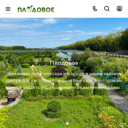
Озеленение
Создайте красивую и экологичную среду с п
профессионального ландшафтного дизайна, пос
садовом
ухода за растениями.
тором вы
 разных
Посмотреть услугу