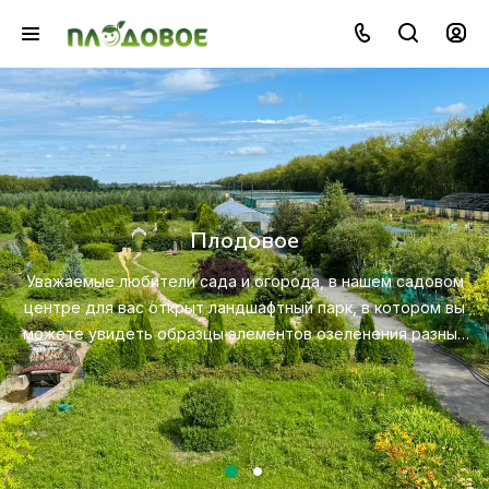
Озеленение
Создайте красивую и экологичную среду с помощью
профессионального ландшафтного дизайна, посадки и
м
ухода за растениями.
ы
х
Посмотреть услугу