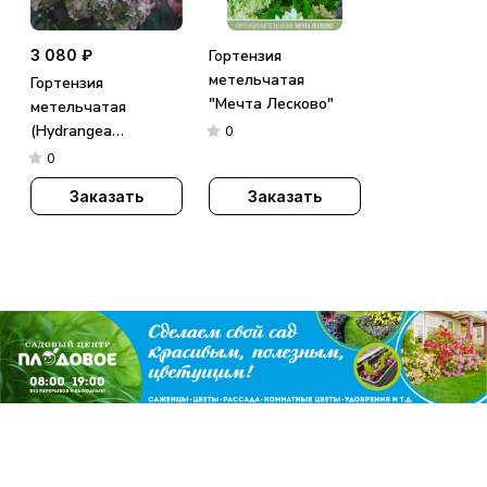
3 080 ₽
Гортензия
метельчатая
Гортензия
"Мечта Лесково"
метельчатая
(Hydrangea
0
paniculata)
0
«Metallica»
Заказать
Заказать