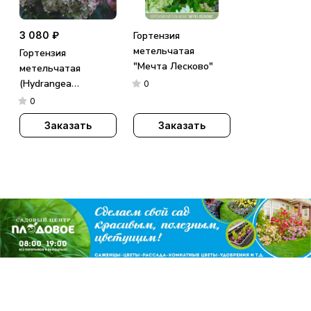
3 080 ₽
Гортензия
метельчатая
Гортензия
"Мечта Лесково"
метельчатая
(Hydrangea
0
paniculata)
0
«Metallica»
Заказать
Заказать