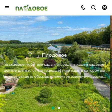
Озеленение
Создайте красивую и экологичную среду с помощью
профессионального ландшафтного дизайна, посадки и
ухода за растениями.
ы
х
Посмотреть услугу