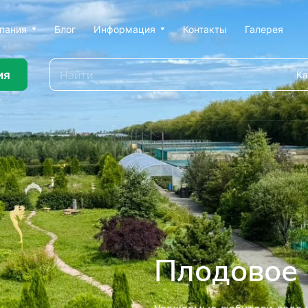
пания
Блог
Информация
Контакты
Галерея
ия
Ка
ью профессионального