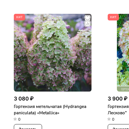
ХИТ
ХИТ
3 080 ₽
3 900 ₽
Гортензия метельчатая (Hydrangea
Гортензия
paniculata) «Metallica»
Лесково"
0
0