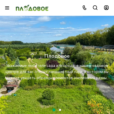
Озеленение
Создайте красивую и экологичную среду с п
профессионального ландшафтного дизайна, пос
садовом
ухода за растениями.
тором вы
 разных
Посмотреть услугу