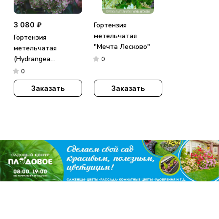
3 080 ₽
Гортензия
метельчатая
Гортензия
"Мечта Лесково"
метельчатая
(Hydrangea
0
paniculata)
0
«Metallica»
Заказать
Заказать