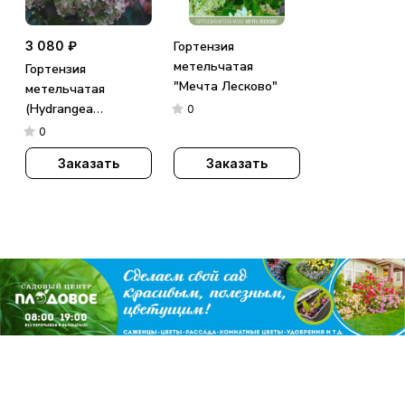
3 080 ₽
Гортензия
метельчатая
Гортензия
"Мечта Лесково"
метельчатая
(Hydrangea
0
paniculata)
0
«Metallica»
Заказать
Заказать