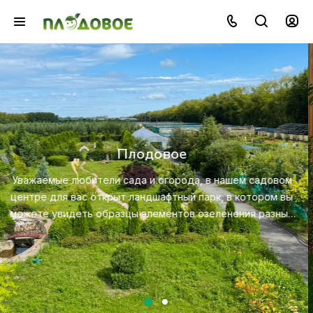
Озеленение
Создайте красивую и экологичную среду с помощью
профессионального ландшафтного дизайна, посадки 
ом
ухода за растениями.
вы
ых
Посмотреть услугу