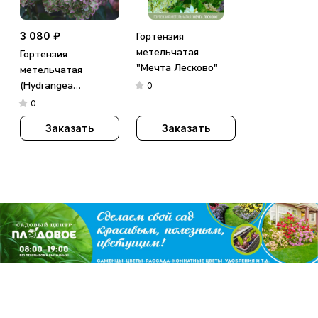
3 080 ₽
Гортензия
метельчатая
Гортензия
"Мечта Лесково"
метельчатая
(Hydrangea
0
paniculata)
0
«Metallica»
Заказать
Заказать