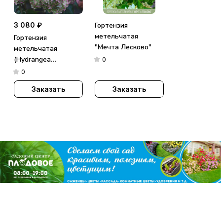
3 080 ₽
Гортензия
метельчатая
Гортензия
"Мечта Лесково"
метельчатая
(Hydrangea
0
paniculata)
0
«Metallica»
Заказать
Заказать