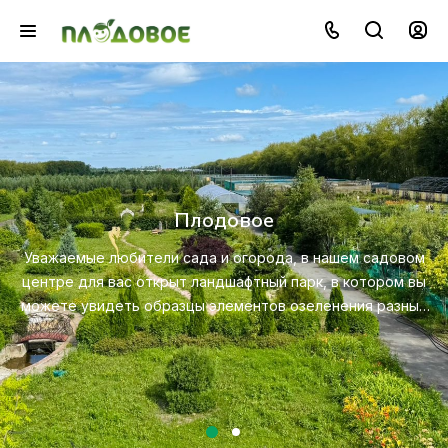
Озеленение
Создайте красивую и экологичную среду с п
профессионального ландшафтного дизайна, пос
садовом
ухода за растениями.
тором вы
 разных
Посмотреть услугу