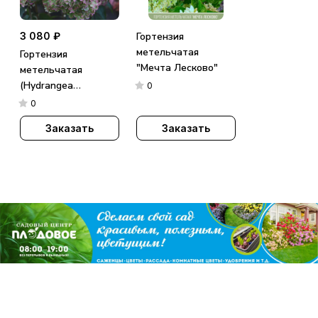
3 080 ₽
Гортензия
метельчатая
Гортензия
"Мечта Лесково"
метельчатая
(Hydrangea
0
paniculata)
0
«Metallica»
Заказать
Заказать