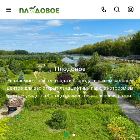
Озеленение
Создайте красивую и экологичную среду с помощью
профессионального ландшафтного дизайна, посадки 
ом
ухода за растениями.
вы
ых
Посмотреть услугу