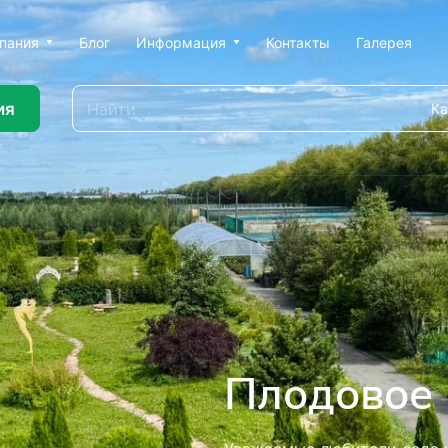
пания
Блог
Информация
Контакты
Галерея
ия
Ка
ью профессионального