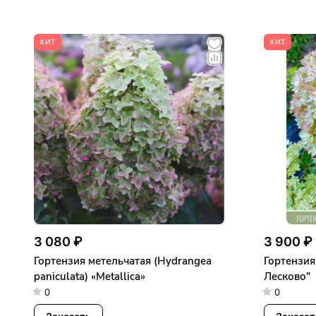
ХИТ
ХИТ
3 080 ₽
3 900 ₽
Гортензия метельчатая (Hydrangea
Гортензия
paniculata) «Metallica»
Лесково"
0
0