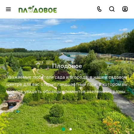
Озеленение
Создайте красивую и экологичную среду с п
профессионального ландшафтного дизайна, пос
садовом
ухода за растениями.
тором вы
 разных
Посмотреть услугу