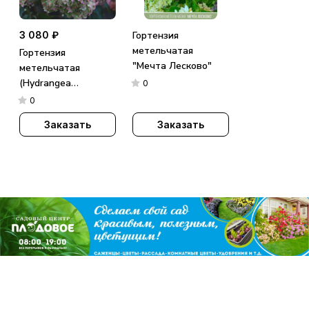
3 080 ₽
Гортензия
метельчатая
Гортензия
"Мечта Лесково"
метельчатая
(Hydrangea
0
paniculata)
0
«Metallica»
Заказать
Заказать