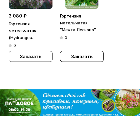
3 080 ₽
Гортензия
метельчатая
Гортензия
"Мечта Лесково"
метельчатая
(Hydrangea
0
paniculata)
0
«Metallica»
Заказать
Заказать