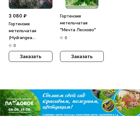
3 080 ₽
Гортензия
метельчатая
Гортензия
"Мечта Лесково"
метельчатая
(Hydrangea
0
paniculata)
0
«Metallica»
Заказать
Заказать