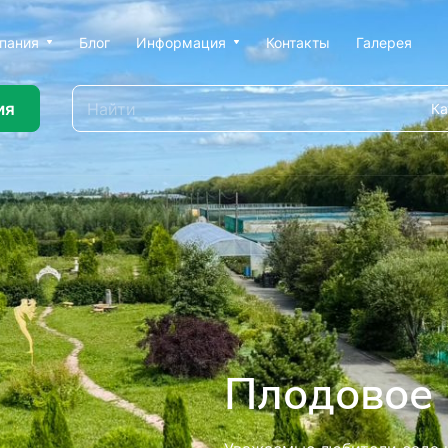
пания
Блог
Информация
Контакты
Галерея
ия
Ка
ью профессионального