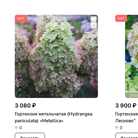
ХИТ
ХИТ
3 080 ₽
3 900 ₽
Гортензия метельчатая (Hydrangea
Гортензия
paniculata) «Metallica»
Лесково"
0
0