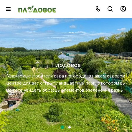
Озеленение
Создайте красивую и экологичную среду с помо
профессионального ландшафтного дизайна, посад
довом
ухода за растениями.
ом вы
азных
Посмотреть услугу