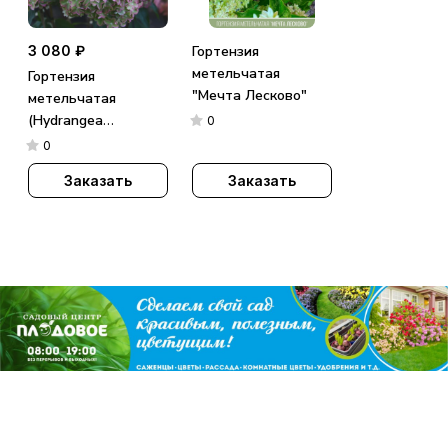
3 080 ₽
Гортензия
метельчатая
Гортензия
"Мечта Лесково"
метельчатая
(Hydrangea
0
paniculata)
0
«Metallica»
Заказать
Заказать