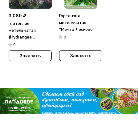
3 080 ₽
Гортензия
метельчатая
Гортензия
"Мечта Лесково"
метельчатая
(Hydrangea
0
paniculata)
0
«Metallica»
Заказать
Заказать