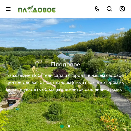
Озеленение
Создайте красивую и экологичную среду с помо
профессионального ландшафтного дизайна, посад
довом
ухода за растениями.
ом вы
азных
Посмотреть услугу