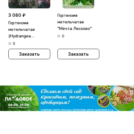
3 080 ₽
Гортензия
метельчатая
Гортензия
"Мечта Лесково"
метельчатая
(Hydrangea
0
paniculata)
0
«Metallica»
Заказать
Заказать