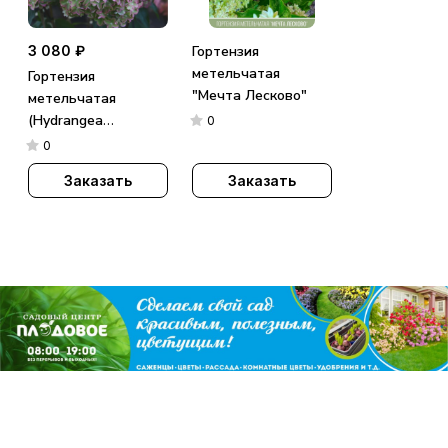
3 080 ₽
Гортензия
метельчатая
Гортензия
"Мечта Лесково"
метельчатая
(Hydrangea
0
paniculata)
0
«Metallica»
Заказать
Заказать