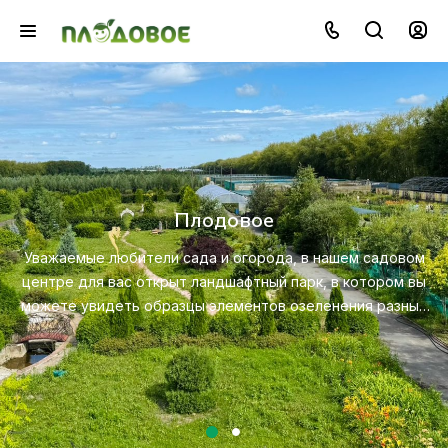
Озеленение
Создайте красивую и экологичную среду с помощь
профессионального ландшафтного дизайна, посадки
вом
ухода за растениями.
 вы
ных
Посмотреть услугу