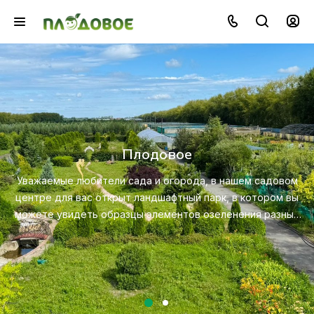
Озеленение
Создайте красивую и экологичную среду с п
профессионального ландшафтного дизайна, пос
садовом
ухода за растениями.
тором вы
 разных
Посмотреть услугу