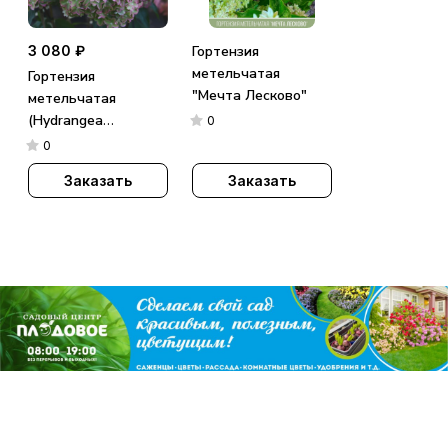
3 080 ₽
Гортензия
метельчатая
Гортензия
"Мечта Лесково"
метельчатая
(Hydrangea
0
paniculata)
0
«Metallica»
Заказать
Заказать