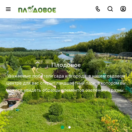
Озеленение
Создайте красивую и экологичную среду с п
профессионального ландшафтного дизайна, пос
садовом
ухода за растениями.
тором вы
 разных
Посмотреть услугу