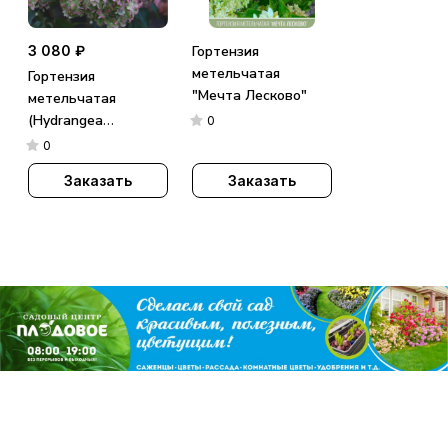
3 080 ₽
Гортензия
метельчатая
Гортензия
"Мечта Лесково"
метельчатая
(Hydrangea
0
paniculata)
0
«Metallica»
Заказать
Заказать