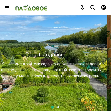
Озеленение
Создайте красивую и экологичную среду с помощ
профессионального ландшафтного дизайна, посадк
овом
ухода за растениями.
м вы
зных
Посмотреть услугу