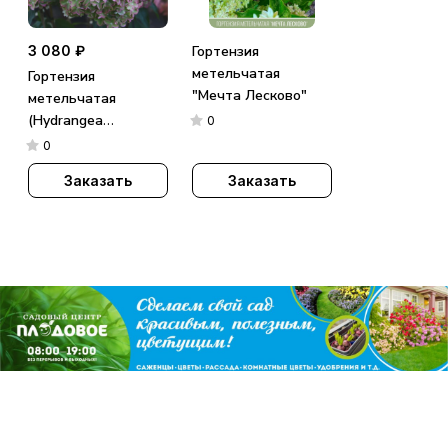
3 080 ₽
Гортензия
метельчатая
Гортензия
"Мечта Лесково"
метельчатая
(Hydrangea
0
paniculata)
0
«Metallica»
Заказать
Заказать