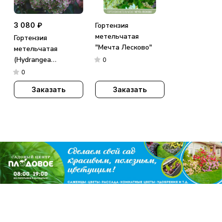
3 080 ₽
Гортензия
метельчатая
Гортензия
"Мечта Лесково"
метельчатая
(Hydrangea
0
paniculata)
0
«Metallica»
Заказать
Заказать