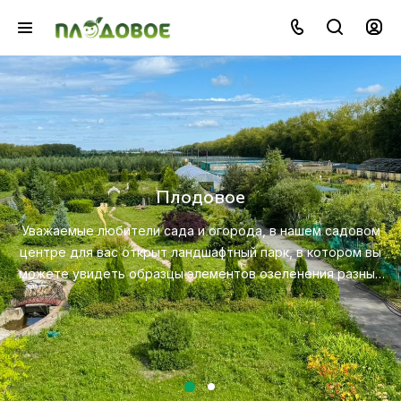
Озеленение
Создайте красивую и экологичную сред
профессионального ландшафтного дизайна
ашем садовом
ухода за растениями.
 в котором вы
нения разных
Посмотреть услугу