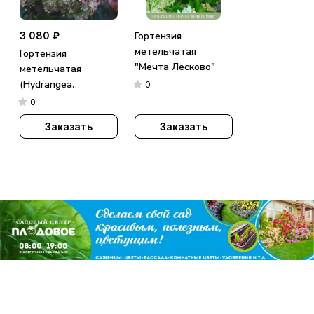
3 080 ₽
Гортензия
метельчатая
Гортензия
"Мечта Лесково"
метельчатая
(Hydrangea
0
paniculata)
0
«Metallica»
Заказать
Заказать