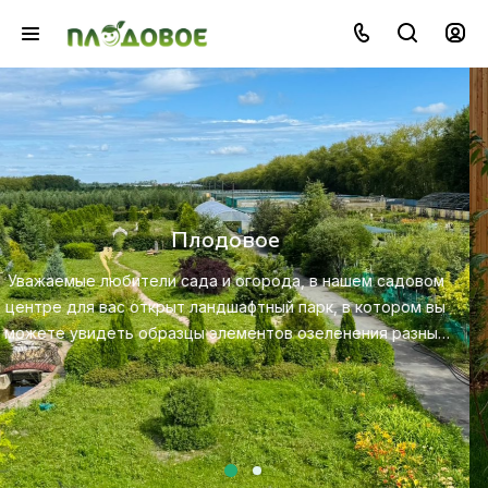
Озеленение
Создайте красивую и экологичную среду с помощью
профессионального ландшафтного дизайна, посадки и
м
ухода за растениями.
ы
х
Посмотреть услугу