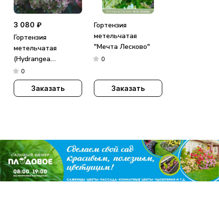
3 080 ₽
Гортензия
метельчатая
Гортензия
"Мечта Лесково"
метельчатая
(Hydrangea
0
paniculata)
0
«Metallica»
Заказать
Заказать