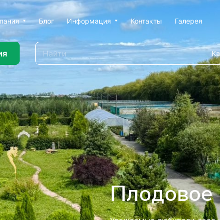
пания
Блог
Информация
Контакты
Галерея
ия
Ка
ью профессионального