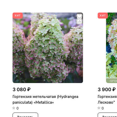
ХИТ
ХИТ
3 080 ₽
3 900 ₽
Гортензия метельчатая (Hydrangea
Гортензия
paniculata) «Metallica»
Лесково"
0
0