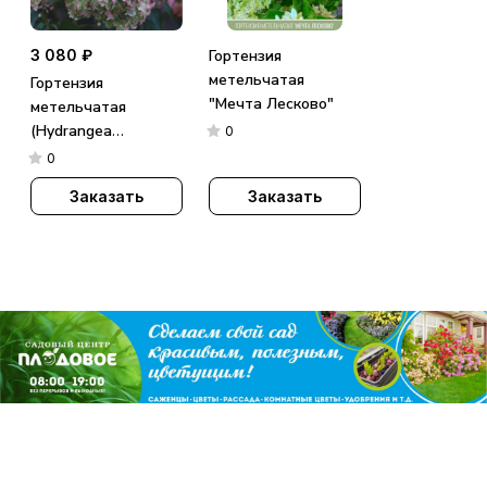
3 080 ₽
Гортензия
метельчатая
Гортензия
"Мечта Лесково"
метельчатая
(Hydrangea
0
paniculata)
0
«Metallica»
Заказать
Заказать