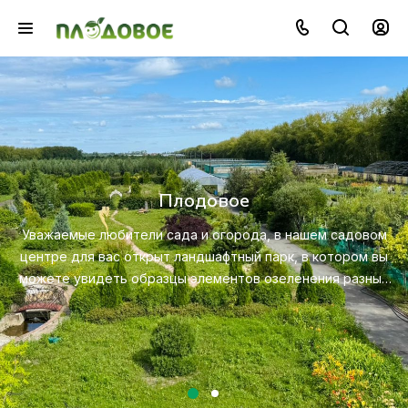
Озеленение
Создайте красивую и экологичную среду с 
профессионального ландшафтного дизайна, п
м садовом
ухода за растениями.
отором вы
ия разных
Посмотреть услугу