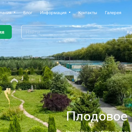
пания
Блог
Информация
Контакты
Галерея
ия
Ка
ью профессионального