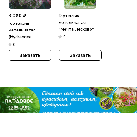
3 080 ₽
Гортензия
метельчатая
Гортензия
"Мечта Лесково"
метельчатая
(Hydrangea
0
paniculata)
0
«Metallica»
Заказать
Заказать