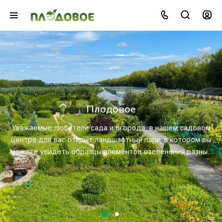
Озеленение
Создайте красивую и экологичную среду с помо
профессионального ландшафтного дизайна, посад
довом
ухода за растениями.
ом вы
азных
Посмотреть услугу