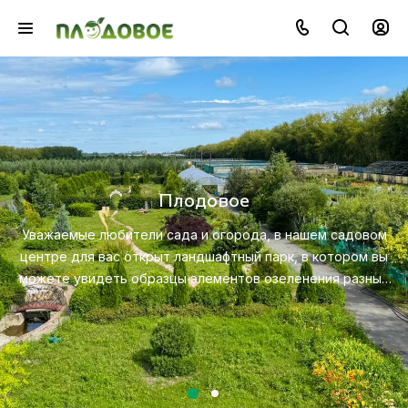
Озеленение
Создайте красивую и экологичную среду с помо
профессионального ландшафтного дизайна, посад
довом
ухода за растениями.
ом вы
азных
Посмотреть услугу