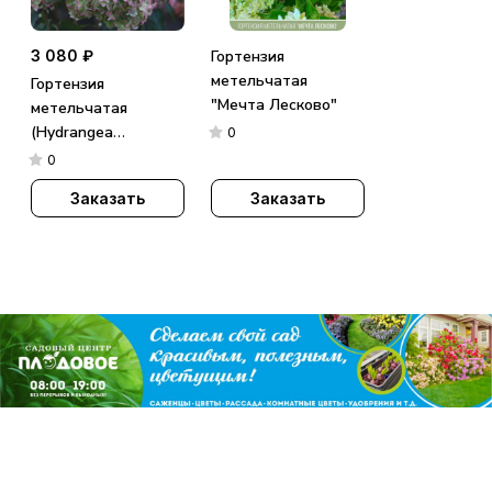
3 080 ₽
Гортензия
метельчатая
Гортензия
"Мечта Лесково"
метельчатая
(Hydrangea
0
paniculata)
0
«Metallica»
Заказать
Заказать