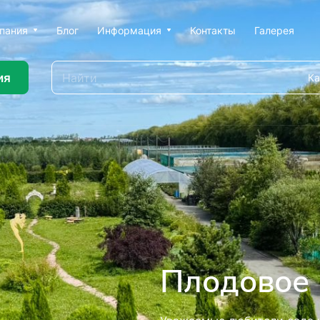
пания
Блог
Информация
Контакты
Галерея
ия
Ка
ью профессионального