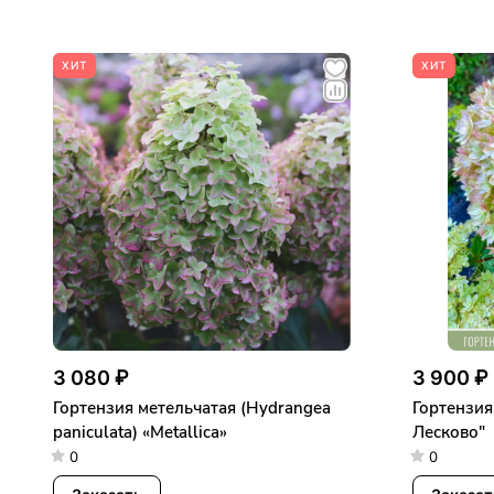
ХИТ
ХИТ
3 080 ₽
3 900 ₽
Гортензия метельчатая (Hydrangea
Гортензия
paniculata) «Metallica»
Лесково"
0
0