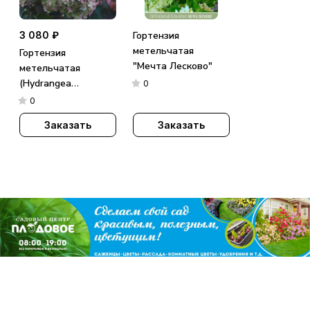
3 080 ₽
Гортензия
метельчатая
Гортензия
"Мечта Лесково"
метельчатая
(Hydrangea
0
paniculata)
0
«Metallica»
Заказать
Заказать