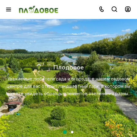
Озеленение
Создайте красивую и экологичную среду с 
профессионального ландшафтного дизайна, п
м садовом
ухода за растениями.
отором вы
ия разных
Посмотреть услугу